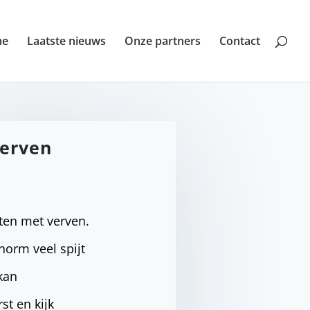
me
Laatste nieuws
Onze partners
Contact
verven
rten met verven.
enorm veel spijt
kan
st en kijk