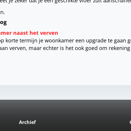
et je zeker dat je een geschikte vloer zult aanschaffe
en.
log
amer naast het verven
op korte termijn je woonkamer een upgrade te gaan g
aan verven, maar echter is het ook goed om rekenin
Archief