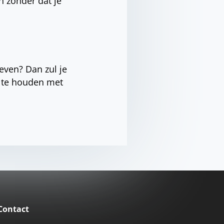
n zonder dat je
even? Dan zul je
g te houden met
Contact