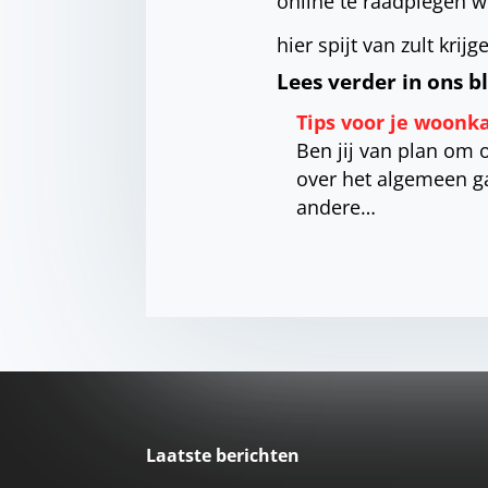
online te raadplegen we
hier spijt van zult krijg
Lees verder in ons b
Tips voor je woonk
Ben jij van plan om 
over het algemeen g
andere…
Laatste berichten