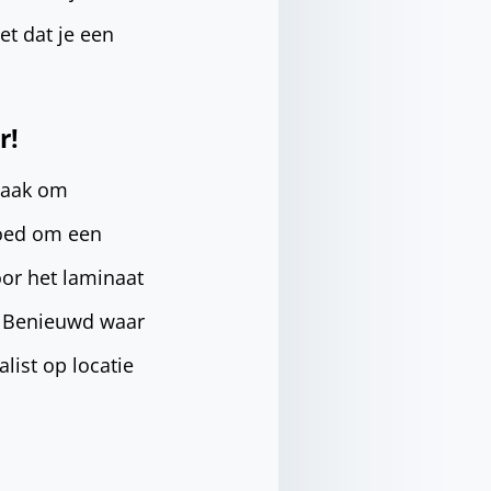
et dat je een
r!
 taak om
goed om een
or het laminaat
t. Benieuwd waar
list op locatie