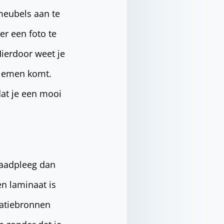
 meubels aan te
r een foto te
ierdoor weet je
oblemen komt.
 dat je een mooi
Raadpleeg dan
en laminaat is
ratiebronnen