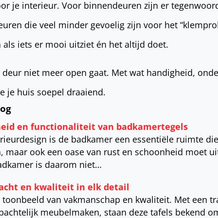
or je interieur. Voor binnendeuren zijn er tegenwoor
euren die veel minder gevoelig zijn voor het “klempr
n als iets er mooi uitziet én het altijd doet.
je deur niet meer open gaat. Met wat handigheid, on
e je huis soepel draaiend.
log
heid en functionaliteit van badkamertegels
erieurdesign is de badkamer een essentiële ruimte die
n, maar ook een oase van rust en schoonheid moet uit
adkamer is daarom niet…
acht en kwaliteit in elk detail
het toonbeeld van vakmanschap en kwaliteit. Met een t
ambachtelijk meubelmaken, staan deze tafels bekend o