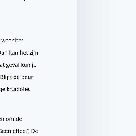
n waar het
an kan het zijn
t geval kun je
lijft de deur
je kruipolie.
pen om de
Geen effect? De