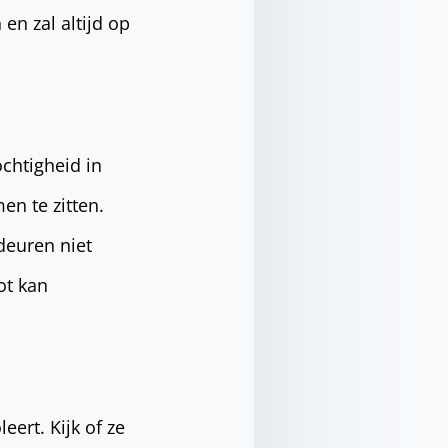
n zal altijd op
chtigheid in
en te zitten.
deuren niet
ot kan
eert. Kijk of ze