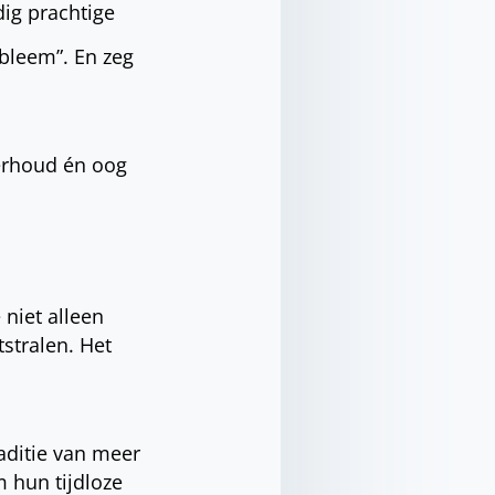
dig prachtige
obleem”. En zeg
derhoud én oog
 niet alleen
stralen. Het
raditie van meer
m hun tijdloze