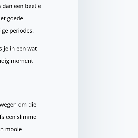
n dan een beetje
met goede
tige periodes.
s je in een wat
andig moment
erwegen om die
lfs een slimme
een mooie