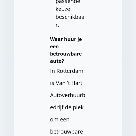
passende
keuze
beschikbaa
r.
Waar huur je
een
betrouwbare
auto?
In Rotterdam
is Van ‘t Hart
Autoverhuurb
edrijf dé plek
om een
betrouwbare